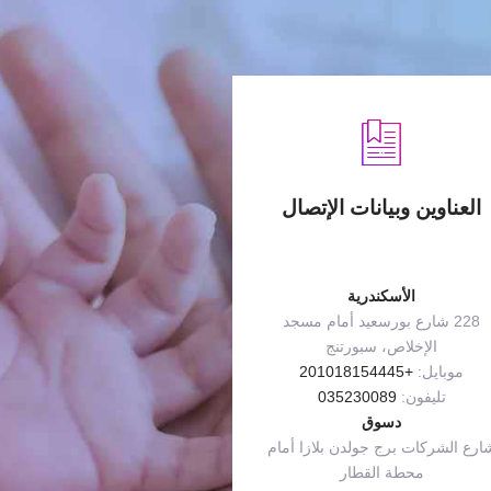
العناوين وبيانات الإتصال
الأسكندرية
228 شارع بورسعيد أمام مسجد
الإخلاص، سبورتنج
موبايل:
+201018154445
تليفون:
035230089
دسوق
ارع الشركات برج جولدن بلازا أمام
محطة القطار