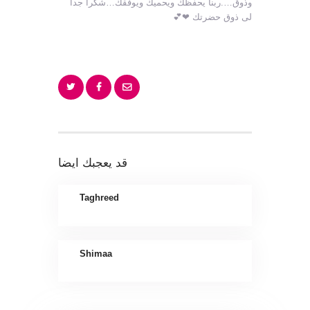
وذوق….ربنا يحفظك ويحميك ويوفقك…شكرا جدا
لى ذوق حضرتك ❤💕
قد يعجبك ايضا
Taghreed
Shimaa